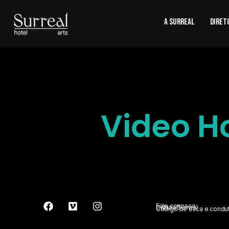
A SURREAL
Diret
Video 
Fale conosco
Cultura Surreal
Código de ética e condu