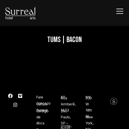
Info
TUMS | BACON
Fale
SP
NY
Rua
239
conosco
Cultura
Aimberê,
W
Surreal
1473
18th
Código
São
St.
de
Paulo,
New
ética
SP –
York,
01258-