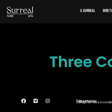
A SURREAL
Diret
Three C
Fale conosco
Cultura Surreal
Código de ética e condu