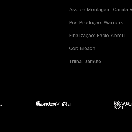
Ass. de Montagem: Camila R
Pós Produção: Warriors
Finalização: Fabio Abreu
Cor: Bleach
Trilha: Jamute
SP
NY
Rua Aimberê, 1473
239 W 18th
ta
São Paulo, SP – Brasil
01258-020
New York,
10011