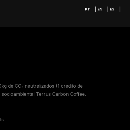
|
|
|
PT
EN
ES
kg de CO₂ neutralizados (1 crédito de
o socioambiental Terrus Carbon Coffee.
ts