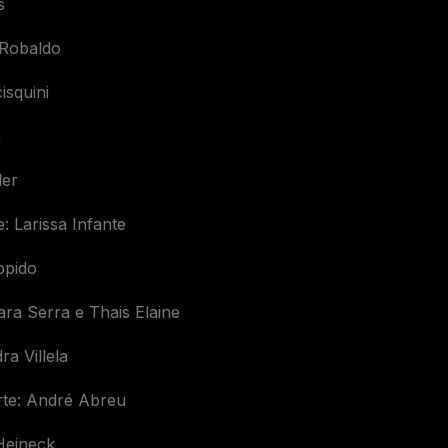
s
 Robaldo
isquini
a
ler
e: Larissa Infante
ppido
ra Serra e Thais Elaine
a Villela
rte: André Abreu
Heineck