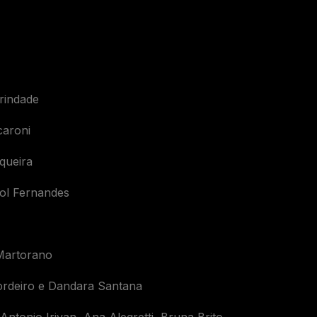
Trindade
caroni
queira
ol Fernandes
 Martorano
ordeiro e Dandara Santana