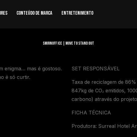
ores
Conteúdo de Marca
Entretenimento
SMIRNOFF ICE | MOVE TO STAND OUT
 um enigma… mas é gostoso.
SET RESPONSÁVEL
 é só curtir.
Taxa de reciclagem de 86%
847kg de CO₂ emitidos, 1000
carbono) através do projet
FICHA TÉCNICA
Produtora: Surreal Hotel Ar