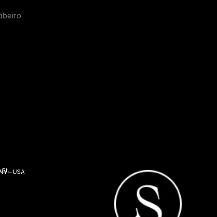
ibeiro
 St.
 NY – USA