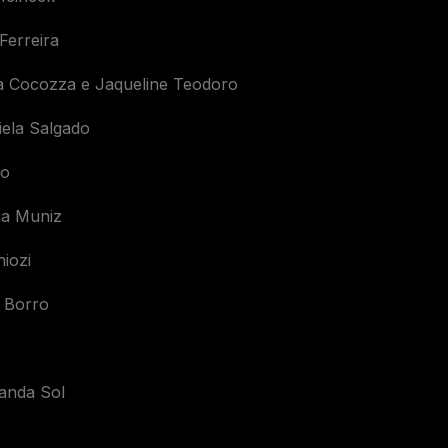
 Ferreira
ia Cocozza e Jaqueline Teodoro
iela Salgado
to
lia Muniz
hiozi
 Borro
anda Sol