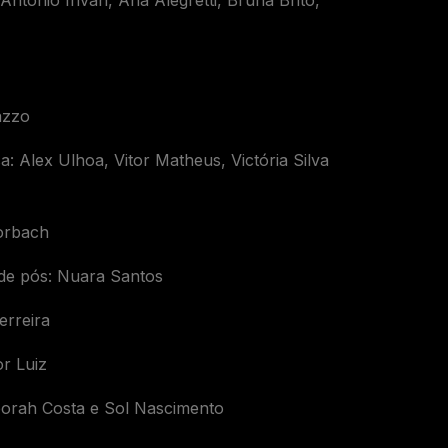
tonio Irivan, Ana Alegretti, Bruna Brito,
lazzo
a: Alex Ulhoa, Vitor Matheus, Victória Silva
orbach
de pós: Nuara Santos
erreira
r Luiz
borah Costa e Sol Nascimento