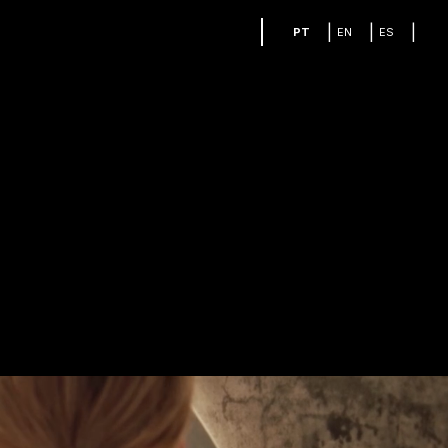
|
|
|
PT
EN
ES