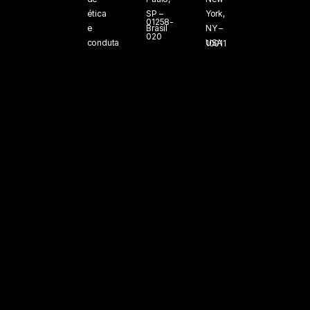
ética
SP –
York,
01258-
e
Brasil
NY –
020
conduta
USA
10011