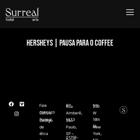
Info
HERSHEYS | PAUSA PARA O COFFEE
Fale
SP
NY
Rua
239
conosco
Cultura
Aimberê,
W
Surreal
1473
18th
Código
São
St.
de
Paulo,
New
ética
SP –
York,
01258-