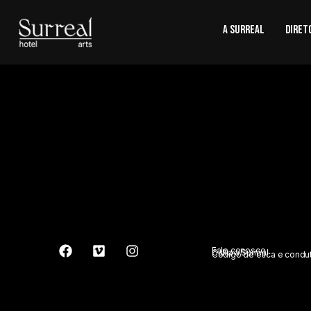
A SURREAL
Diret
Fale conosco
Cultura Surreal
Código de ética e condu