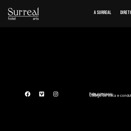
A SURREAL
Diret
Fale conosco
Cultura Surreal
Código de ética e condu