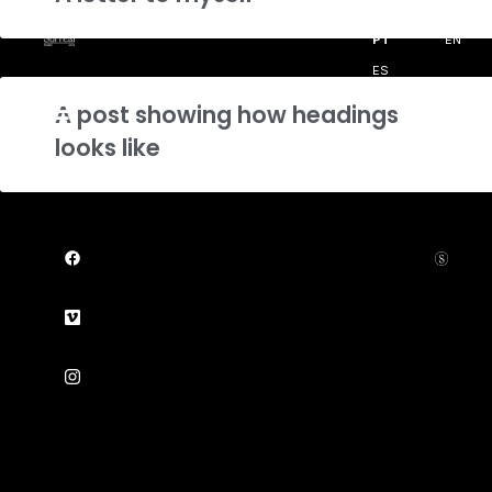
PT
EN
ES
A post showing how headings
looks like
Diretores
A Surreal
Conteúdo de marca
Entretenimento