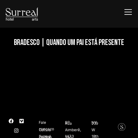
Info
BRADESCO | QUANDO UM PAI ESTÁ PRESENTE
Fale
SP
NY
Rua
239
conosco
Cultura
Aimberê,
W
Surreal
1473
18th
Código
São